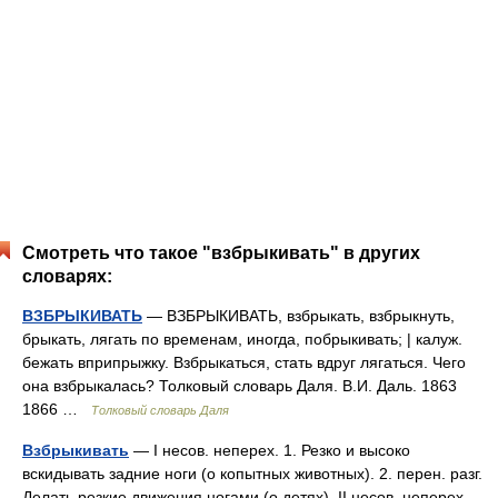
Смотреть что такое "взбрыкивать" в других
словарях:
ВЗБРЫКИВАТЬ
— ВЗБРЫКИВАТЬ, взбрыкать, взбрыкнуть,
брыкать, лягать по временам, иногда, побрыкивать; | калуж.
бежать вприпрыжку. Взбрыкаться, стать вдруг лягаться. Чего
она взбрыкалась? Толковый словарь Даля. В.И. Даль. 1863
1866 …
Толковый словарь Даля
Взбрыкивать
— I несов. неперех. 1. Резко и высоко
вскидывать задние ноги (о копытных животных). 2. перен. разг.
Делать резкие движения ногами (о детях). II несов. неперех.