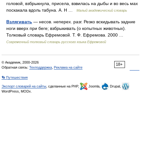
головой, взбрыкнула, присела, взвилась на дыбы и во весь мах
поскакала вдоль табуна. А. Н …
Малый академический словарь
Взлягивать
— несов. неперех. разг. Резко вскидывать задние
ноги вверх при беге; взбрыкивать (о копытных животных).
Толковый словарь Ефремовой. Т. Ф. Ефремова. 2000 …
Современный толковый словарь русского языка Ефремовой
© Академик, 2000-2026
18+
Обратная связь:
Техподдержка
,
Реклама на сайте
👣 Путешествия
Экспорт словарей на сайты
, сделанные на PHP,
Joomla,
Drupal,
WordPress, MODx.