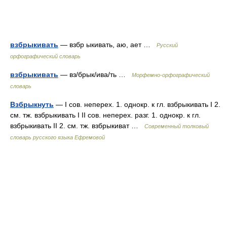
взбрыкивать
— взбр ыкивать, аю, ает …
Русский
орфографический словарь
взбрыкивать
— вз/брык/ива/ть …
Морфемно-орфографический
словарь
Взбрыкнуть
— I сов. неперех. 1. однокр. к гл. взбрыкивать I 2.
см. тж. взбрыкивать I II сов. неперех. разг. 1. однокр. к гл.
взбрыкивать II 2. см. тж. взбрыкиват …
Современный толковый
словарь русского языка Ефремовой